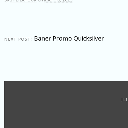
Baner Promo Quicksilver
NEXT POST:
Jl.