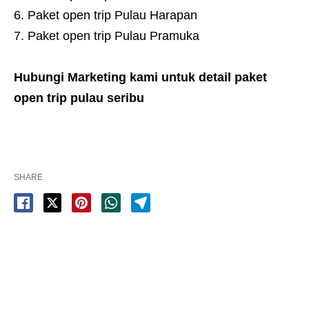
Paket open trip Pulau Harapan
Paket open trip Pulau Pramuka
Hubungi Marketing kami untuk detail paket
open trip pulau seribu
SHARE