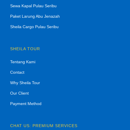
Sewa Kapal Pulau Seribu
Paket Larung Abu Jenazah
Sheila Cargo Pulau Seribu
SHEILA TOUR
Tentang Kami
Contact
Why Sheila Tour
Our Client
Payment Method
CHAT US: PREMIUM SERVICES