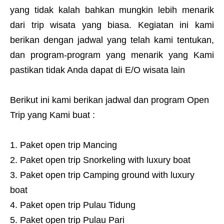
yang tidak kalah bahkan mungkin lebih menarik
dari trip wisata yang biasa. Kegiatan ini kami
berikan dengan jadwal yang telah kami tentukan,
dan program-program yang menarik yang Kami
pastikan tidak Anda dapat di E/O wisata lain
Berikut ini kami berikan jadwal dan program Open
Trip yang Kami buat :
Paket open trip Mancing
Paket open trip Snorkeling with luxury boat
Paket open trip Camping ground with luxury
boat
Paket open trip Pulau Tidung
Paket open trip Pulau Pari