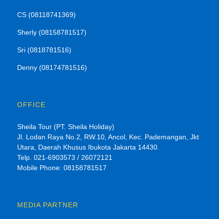
CS (08118741369)
Sherly (08158781517)
Sri (0818781516)
Denny (08174781516)
OFFICE
Sheila Tour (PT. Sheila Holiday)
Jl. Lodan Raya No.2, RW.10, Ancol, Kec. Pademangan, Jkt
Utara, Daerah Khusus Ibukota Jakarta 14430.
Telp. 021-6903573 / 26072121
Mobile Phone: 08158781517
MEDIA PARTNER