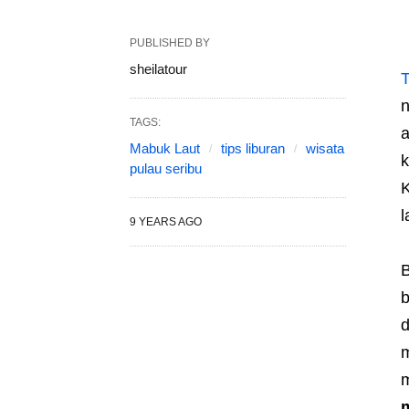
PUBLISHED BY
sheilatour
T
n
TAGS:
Mabuk Laut
tips liburan
wisata
k
pulau seribu
K
l
9 YEARS AGO
B
b
m