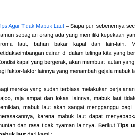
ips Agar Tidak Mabuk Laut
– Siapa pun sebenernya seca
amun sebagian orang ada yang memiliki kepekaan yang 
aroma laut, bahan bakar kapal dan lain-lain. M
etidakseimbangan cairan di dalam telinga kita yang b
ondisi kapal yang bergerak, akan membuat lautan yang 
agi faktor-faktor lainnya yang menambah gejala mabuk l
agi mereka yang sudah terbiasa melakukan perjalanan
ajoo, raja ampat dan lokasi lainnya, mabuk laut tid
demikian, mabuk laut akan sangat mengganggu bagi 
merasakannya, karena mabuk laut dapat menyebabka
untah dan rasa tidak nyaman lainnya. Berikut
Tips u
mabuk laut
dari kami :