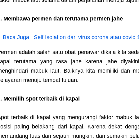
aktor mabuk laut selama dalam perjalanan menuju tujua
3. Membawa permen dan terutama permen jahe
Baca Juga
Self Isolation dari virus corona atau covid
ermen adalah salah satu obat penawar dikala kita sed
kapal terutama yang rasa jahe karena jahe diyaki
menghindari mabuk laut. Baiknya kita memiliki dan
elayaran menuju tempat tujuan.
. Memilih spot terbaik di kapal
pot terbaik di kapal yang mengurangi faktor mabuk l
osisi paling belakang dari kapal. Karena dekat den
emandang luas dan sejauh mungkin, dan semakin belak